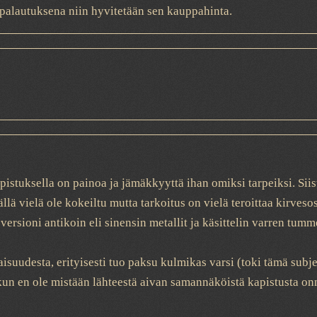
spalautuksena niin hyvitetään sen kauppahinta.
stuksella on painoa ja jämäkkyyttä ihan omiksi tarpeiksi. Siistit
tällä vielä ole kokeiltu mutta tarkoitus on vielä teroittaa kirve
n versioni antikoin eli sinensin metallit ja käsittelin varren t
suudesta, erityisesti tuo paksu kulmikas varsi (toki tämä subj
 kun en ole mistään lähteestä aivan samannäköistä kapistusta o