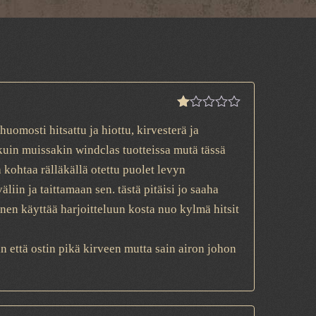
Rated
huomosti hitsattu ja hiottu, kirvesterä ja
1
out
kuin muissakin windclas tuotteissa mutä tässä
of
5
a kohtaa rälläkällä otettu puolet levyn
iin ja taittamaan sen. tästä pitäisi jo saaha
inen käyttää harjoitteluun kosta nuo kylmä hitsit
n että ostin pikä kirveen mutta sain airon johon