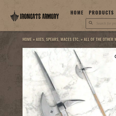
Skip
to
HOME
PRODUCTS
content
Products
search
HOME
»
AXES, SPEARS, MACES ETC.
»
ALL OF THE OTHER