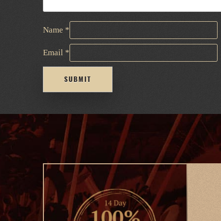
Name
*
Email
*