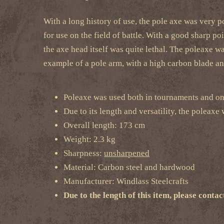
With a long history of use, the pole axe was very p
for use on the field of battle. With a good sharp po
the axe head itself was quite lethal. The poleaxe w
example of a pole arm, with a high carbon blade and
Poleaxe was used both in tournaments and on 
Due to its length and versatility, the poleax
Overall length: 173 cm
Weight: 2.3 kg
Sharpness:
unsharpened
Material: Carbon steel and hardwood
Manufacturer: Windlass Steelcrafts
Due to the length of this item, please contac