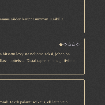
lautamme niiden kauppasumman. Kaikilla
Rated
n hitsattu levyistä neliömäiseksi, johon on
1
out
ss tuotteissa: Distal taper osin negatiivinen,
of
5
maali 14vrk palautusoikeus, eli laita vain