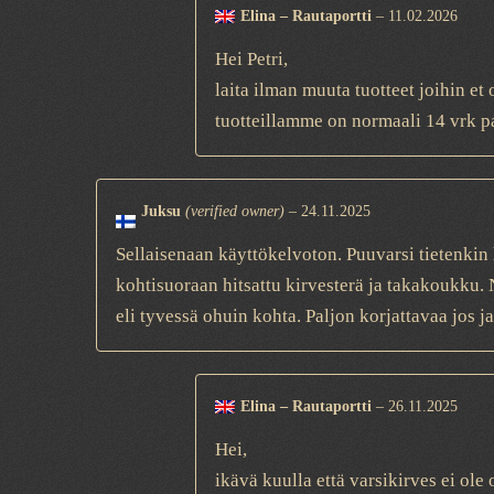
Elina – Rautaportti
–
11.02.2026
Hei Petri,
laita ilman muuta tuotteet joihin e
tuotteillamme on normaali 14 vrk p
Juksu
(verified owner)
–
24.11.2025
Sellaisenaan käyttökelvoton. Puuvarsi tietenkin 
kohtisuoraan hitsattu kirvesterä ja takakoukku.
eli tyvessä ohuin kohta. Paljon korjattavaa jos j
Elina – Rautaportti
–
26.11.2025
Hei,
ikävä kuulla että varsikirves ei ole