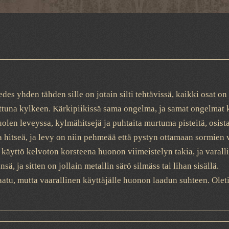
es yhden tähden sille on jotain silti tehtävissä, kaikki osat on 
ttuna kylkeen. Kärkipiikissä sama ongelma, ja samat ongelmat 
puolen leveyssa, kylmähitsejä ja puhtaita murtuma pisteitä, osist
hitseä, ja levy on niin pehmeää että pystyn ottamaan sormien väl
a, käyttö kelvoton korsteena huonon viimeistelyn takia, ja varall
, ja sitten on jollain metallin särö silmäss tai lihan sisällä.
atu, mutta vaarallinen käyttäjälle huonon laadun suhteen. Oleti