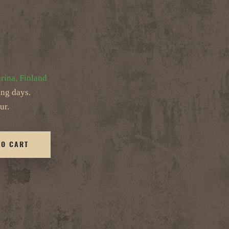
rina, Finland
ing days.
ur.
TO CART