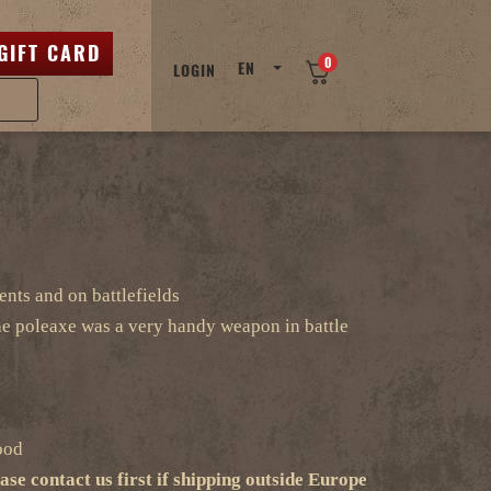
GIFT CARD
0
EN
LOGIN
nts and on battlefields
 the poleaxe was a very handy weapon in battle
ood
ease contact us first if shipping outside Europe