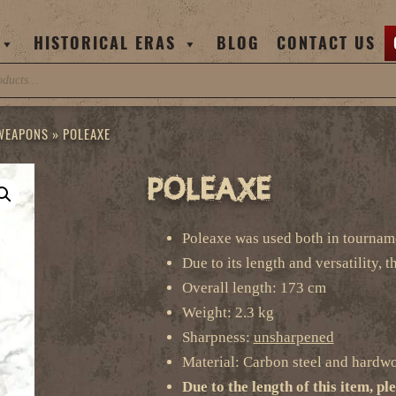
HISTORICAL ERAS
BLOG
CONTACT US
 WEAPONS
»
POLEAXE
Poleaxe
Poleaxe was used both in tourname
Due to its length and versatility,
Overall length: 173 cm
Weight: 2.3 kg
Sharpness:
unsharpened
Material: Carbon steel and hardw
Due to the length of this item, pl