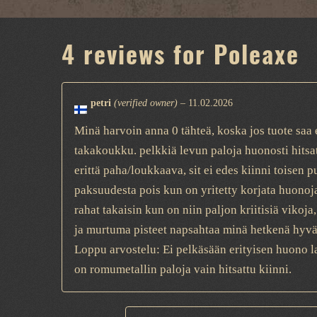
4 reviews for
Poleaxe
petri
(verified owner)
–
11.02.2026
Minä harvoin anna 0 tähteä, koska jos tuote saa ed
takakoukku. pelkkiä levun paloja huonosti hitsa
erittä paha/loukkaava, sit ei edes kiinni toisen 
paksuudesta pois kun on yritetty korjata huonoja 
rahat takaisin kun on niin paljon kriitisiä vikoj
ja murtuma pisteet napsahtaa minä hetkenä hyvänsä
Loppu arvostelu: Ei pelkäsään erityisen huono la
on romumetallin paloja vain hitsattu kiinni.