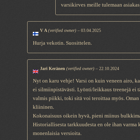
varsikirves meille tulemaan asiaka
V A
(verified owner)
–
03.04.2025
Hurja vekotin. Suosittelen.
Jari Keränen
(verified owner)
–
22.10.2024
Nyt on karu vehje! Varsi on kuin veneen airo, kapi
ei silmiinpistävästi. Lyönti/leikkaus treenejä ei 
valmis piikki, toki sitä voi teroittaa myös. Oma
kliininen.
Kokonaisuus oikein hyvä, pieni miinus bulkkimai
Historiallisesta tarkkuudesta en ole ihan varma
monenlaisia versioita.