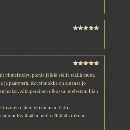
Rated
5
out
of 5
Rated
5
out
 viimeistelyt, pieniä jälkiä siellä täällä mutta
of 5
sosa ja päätyterä. Korpinnokka on sinänsä jo
ummemmaksi. Alkuperäinen ulkoasu mielestäni liian
ektiivinen näkemys) hieman tökki.
nnistunut löytämään mutta näitähän toki on