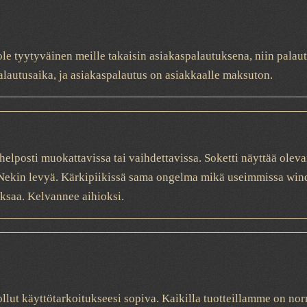
t ole tyytyväinen meille takaisin asiakaspalautuksena, niin pa
alautusaika, ja asiakaspalautus on asiakkaalle maksuton.
helposti muokattavissa tai vaihdettavissa. Soketti näyttää oleva
 Nekin levyä. Kärkipiikissä sama ongelma mikä useimmissa windla
aksaa. Kelvannee aihioksi.
 ollut käyttötarkoitukseesi sopiva. Kaikilla tuotteillamme on nor