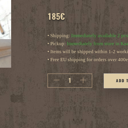
185
€
• Shipping:
Immediately available 2 pcs
• Pickup:
Immediately from store in Kaa
• Items will be shipped within 1-2 work
• Free EU shipping for orders over 400e
ADD 