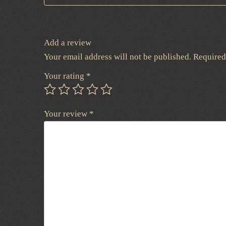
Add a review
Your email address will not be published.
Required
Your rating
*
Your review
*